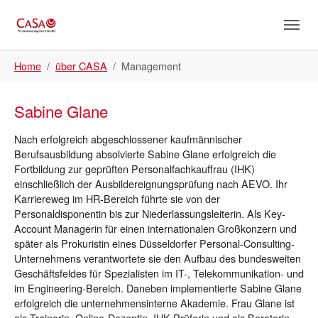
Skip to main content
Skip to page footer
You are here:
Home
über CASA
Management
Sabine Glane
Nach erfolgreich abgeschlossener kaufmännischer
Berufsausbildung absolvierte Sabine Glane erfolgreich die
Fortbildung zur geprüften Personalfachkauffrau (IHK)
einschließlich der Ausbildereignungsprüfung nach AEVO. Ihr
Karriereweg im HR-Bereich führte sie von der
Personaldisponentin bis zur Niederlassungsleiterin. Als Key-
Account Managerin für einen internationalen Großkonzern und
später als Prokuristin eines Düsseldorfer Personal-Consulting-
Unternehmens verantwortete sie den Aufbau des bundesweiten
Geschäftsfeldes für Spezialisten im IT-, Telekommunikation- und
im Engineering-Bereich. Daneben implementierte Sabine Glane
erfolgreich die unternehmensinterne Akademie. Frau Glane ist
als Trainerin, Online-Dozentin, IHK-Prüferin und als Beraterin